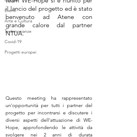
team WE-Hope si è riunito per 
Notizie
il lancio del progetto ed è stato 
Eventi
benvenuto ad Atene con 
Arte e Cultura
grande calore dal partner 
Testimonianze
NTUA.
Covid-19
Progetti europei
Questo meeting ha rappresentato 
un'opportunità per tutti i partner del 
progetto per incontrarsi e discutere i 
diversi aspetti dell'attuazione di WE-
Hope, approfondendo le attività da 
svolgere nei 2 anni di durata 