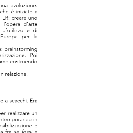
ua evoluzione. 
he è iniziato a 
 LR: creare uno 
 l’opera d’arte 
d’utilizzo e di 
 Europa per la 
: brainstorming 
zzazione. Poi 
iamo costruendo 
in relazione, 
 a scacchi. Era 
r realizzare un 
ntemporaneo in 
ibilizzazione e 
a fra 
se fossi
 e 