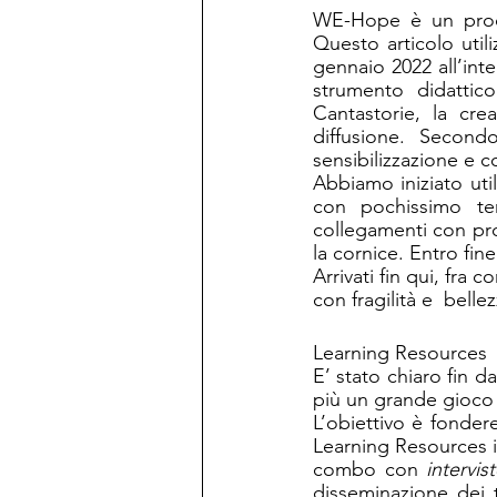
WE-Hope è un proce
Questo articolo util
gennaio 2022 all’int
strumento didattico 
Cantastorie, la cre
diffusione. Second
sensibilizzazione e co
Abbiamo iniziato uti
con pochissimo tem
collegamenti con pro
la cornice. Entro fin
Arrivati fin qui, fra 
con fragilità e  bel
Learning Resources
E’ stato chiaro fin dal
più un grande gioco d
L’obiettivo è fonder
Learning Resources i
combo con 
intervis
disseminazione dei 