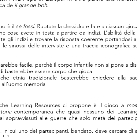
rca de 
il grande boh
.
o è il 
se fossi
. Ruotate la clessidra e fate a ciascun gi
 cosa avete in testa a partire da indizi. L’abilità della
e gli indizi e trovare la risposta coerente portandosi a
: le sinossi delle interviste e una traccia iconografica su
rebbe facile, perché il corpo infantile non si pone a dis
ndi basterebbe essere corpo che gioca 
he etnia tradizionale basterebbe chiedere alla sace
o all’uomo memoria 
 che Learning Resources ci propone è il gioco a 
mos
toria
 contemporanea che quasi nessuno dei Learning
e ai sopravvissuti alle guerre che solo metà dei partecip
 in cui uno dei partecipanti, bendato, deve cercare di a