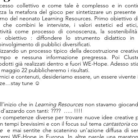
sso collettivo e come tale è complesso e in contin
izza la metafora del gioco per sintetizzare un presente c
erno del neonato Learning Resources. Primo obiettivo di
che combini le interviste, i valori estetici ed etici,
atività come processo di conoscenza, la sostenibilità 
o obiettivo : diffondere lo strumento didattico in
involgimento di pubblici diversificati. 
lizzando un processo tipico della decostruzione creativa
po e nessuna informazione pregressa. Poi Clusteri
dotti già realizzati dentro e fuori WE-Hope. Adesso st
e maggio 22 pubblicheremo i risultati.
cornici e contenuti, desideriamo essere, un essere vivente 
lezze…stay tune ☺
l’inizio che in 
Learning Resources
 non stavamo giocando
’azzardo con tanti: ????  ….. !!!!
e competenze diverse per trovare nuove idee creative pe
n tempi brevissimi e con il focus sul tema 
cantastoria
 co
te
  e mai sentite che scatenino un’azione diffusa di sens
temi WE-Hope in Europa. In altre parole una maraton