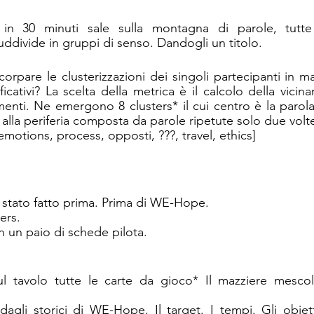
n 30 minuti sale sulla montagna di parole, tutte 
uddivide in gruppi di senso. Dandogli un titolo.
rpare le clusterizzazioni dei singoli partecipanti in ma
icativi? La scelta della metrica è il calcolo della vicinanz
ementi. Ne emergono 8 clusters* il cui centro è la paro
no alla periferia composta da parole ripetute solo due volte
emotions, process, opposti, ???, travel, ethics]
stato fatto prima. Prima di WE-Hope. 
ers.
n un paio di schede pilota.
 tavolo tutte le carte da gioco* Il mazziere mescola
 dagli storici di WE-Hope. Il target. I tempi. Gli obiettiv