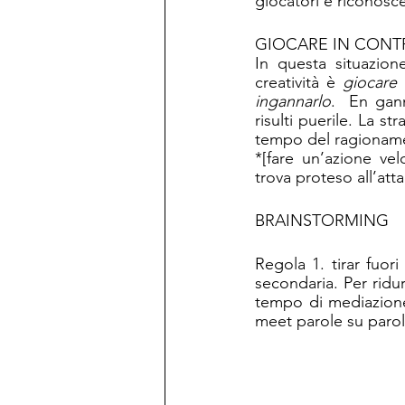
giocatori e riconosce
GIOCARE IN CONT
In questa situazion
creatività è 
giocare 
ingannarlo
.  En ga
risulti puerile. La s
tempo del ragioname
*[fare un’azione vel
trova proteso all’att
BRAINSTORMING
Regola 1. tirar fuori
secondaria. Per ridu
tempo di mediazione.
meet parole su parol