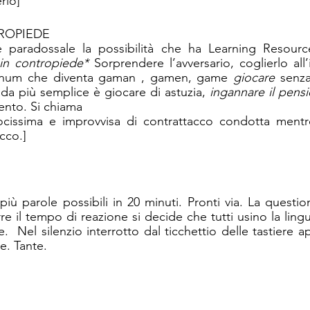
rlo]
ROPIEDE
e paradossale la possibilità che ha Learning Resource
in contropiede*
nnum che diventa gaman , gamen, game 
giocare
 senza
trada più semplice è giocare di astuzia, 
ingannare il pensi
nto. Si chiama 
ocissima e improvvisa di contrattacco condotta mentre 
acco.]
 più parole possibili in 20 minuti. Pronti via. La questi
rre il tempo di reazione si decide che tutti usino la lin
  Nel silenzio interrotto dal ticchettio delle tastiere a
e. Tante. 