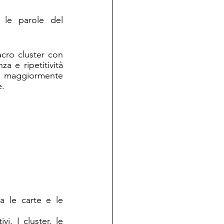
le parole del 
cro cluster con 
a e ripetitività 
la maggiormente 
. 
 le carte e le 
i. I cluster, le 