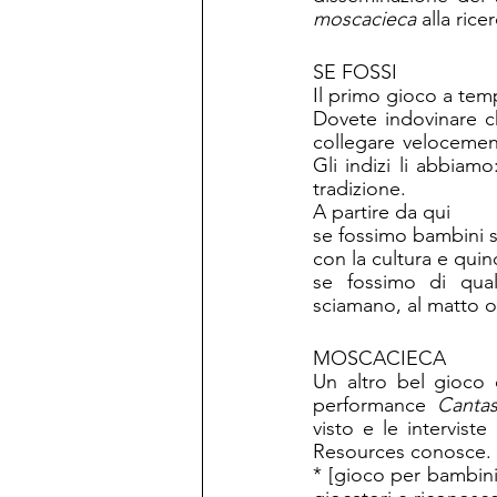
moscacieca
 alla rice
SE FOSSI
Il primo gioco a temp
Dovete indovinare che
collegare velocement
Gli indizi li abbiamo
tradizione.
A partire da qui
se fossimo bambini sa
con la cultura e qui
se fossimo di qualc
sciamano, al matto 
MOSCACIECA
Un altro bel gioco
performance 
Cantas
visto e le intervist
Resources conosce.
* [gioco per bambini,