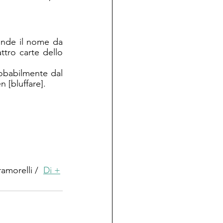
ende il nome da 
ttro carte dello 
obabilmente dal 
 [bluffare]. 
amorelli /  
Di +