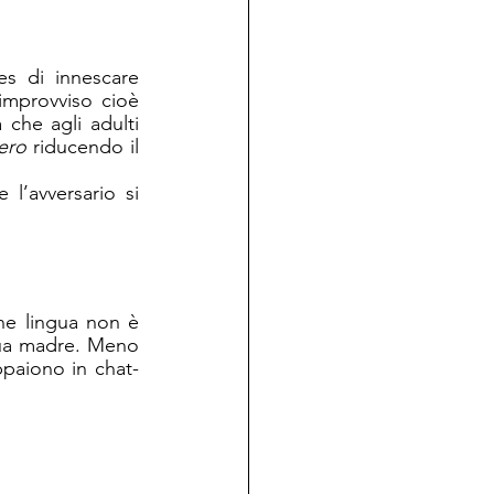
s di innescare 
 Sorprendere l’avversario, coglierlo all’improvviso cioè 
 che agli adulti 
ero
 riducendo il 
l’avversario si 
one lingua non è 
gua madre. Meno 
ppaiono in chat-