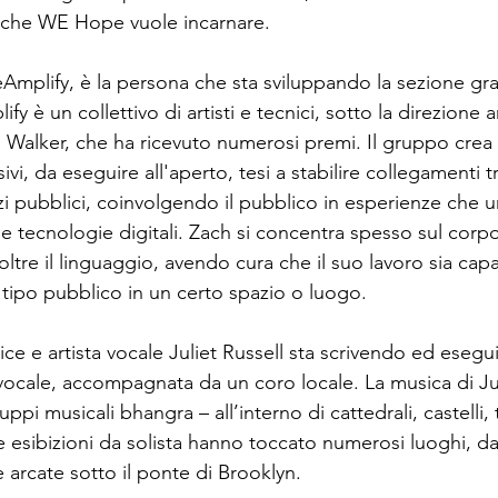
a che WE Hope vuole incarnare.
Amplify, è la persona che sta sviluppando la sezione gra
fy è un collettivo di artisti e tecnici, sotto la direzione ar
h Walker, che ha ricevuto numerosi premi. Il gruppo crea 
ivi, da eseguire all'aperto, tesi a stabilire collegamenti t
zi pubblici, coinvolgendo il pubblico in esperienze che u
 le tecnologie digitali. Zach si concentra spesso sul corp
tre il linguaggio, avendo cura che il suo lavoro sia capa
 tipo pubblico in un certo spazio o luogo.
e e artista vocale Juliet Russell sta scrivendo ed esegui
vocale, accompagnata da un coro locale. La musica di Jul
uppi musicali bhangra – all’interno di cattedrali, castelli
ue esibizioni da solista hanno toccato numerosi luoghi, dai
e arcate sotto il ponte di Brooklyn.