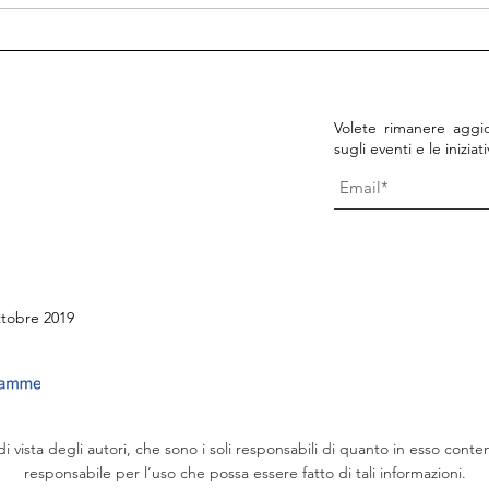
Scopri le risorse disponibili
15/0
di WE-Hope!
Even
rapp
Volete rimanere aggio
sugli eventi e le inizia
ttobre 2019
i vista degli autori, che sono i soli responsabili di quanto in esso co
responsabile per l’uso che possa essere fatto di tali informazioni.