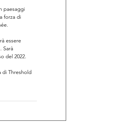
con paesaggi 
 forza di 
née.
trà essere 
. Sarà 
so del 2022.
 di Threshold 