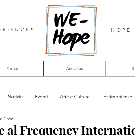
ERIENCES
HOPE 
About
Activities
B
Notizie
Eventi
Arte e Cultura
Testimonianze
a: 2 min
al Frequency Internati