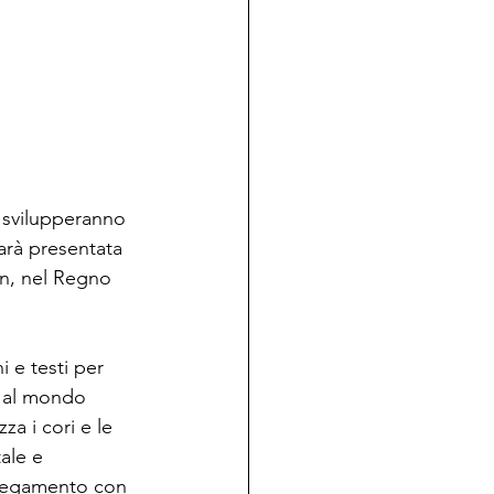
 svilupperanno 
sarà presentata 
ln, nel Regno 
 e testi per 
o al mondo 
a i cori e le 
ale e 
ollegamento con 