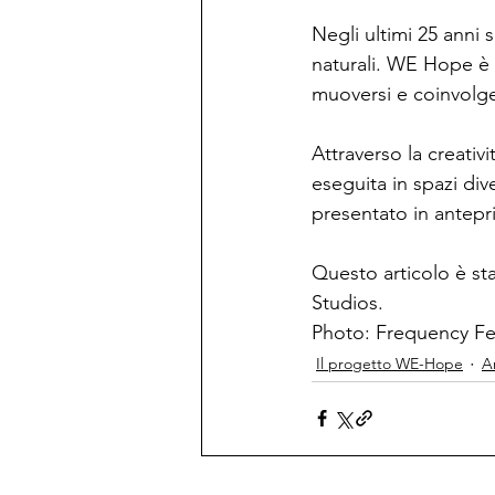
Negli ultimi 25 anni s
naturali. WE Hope è c
muoversi e coinvolgere
Attraverso la creativ
eseguita in spazi div
presentato in antepr
Questo articolo è st
Studios.
Photo: Frequency Fes
Il progetto WE-Hope
A