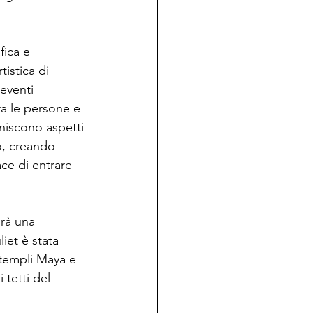
fica e 
tistica di 
eventi  
ra le persone e 
niscono aspetti 
o, creando 
ce di entrare 
rà una 
iet è stata 
, templi Maya e 
 tetti del 