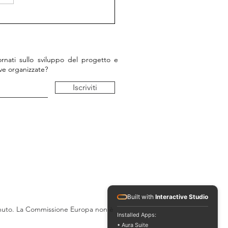
9/2022, Cnam, Parigi,
to finale - Conferenza e
resentazioni artistiche
rnati sullo sviluppo del progetto e
tive organizzate?
Iscriviti
Built with
Interactive Studio
ntenuto. La Commissione Europa non è
Installed Apps:
• Aura Suite