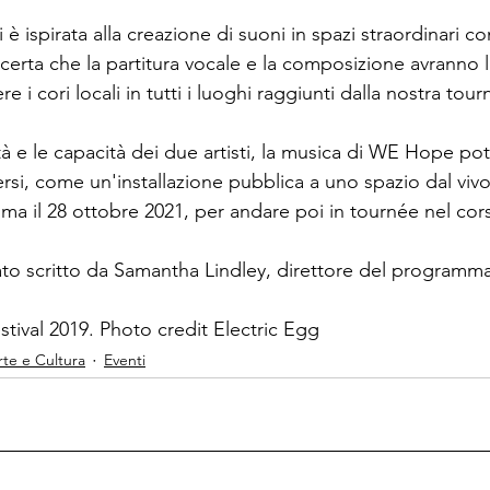
i è ispirata alla creazione di suoni in spazi straordinari 
erta che la partitura vocale e la composizione avranno la
 i cori locali in tutti i luoghi raggiunti dalla nostra tour
ità e le capacità dei due artisti, la musica di WE Hope po
ersi, come un'installazione pubblica a uno spazio dal vivo
ima il 28 ottobre 2021, per andare poi in tournée nel cor
ato scritto da Samantha Lindley, direttore del programma
tival 2019. Photo credit Electric Egg
rte e Cultura
Eventi