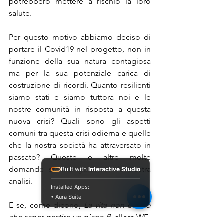
potrebbero mettere a rischio la loro 
salute. 
Per questo motivo abbiamo deciso di 
portare il Covid19 nel progetto, non in 
funzione della sua natura contagiosa 
ma per la sua potenziale carica di 
costruzione di ricordi. Quanto resilienti 
siamo stati e siamo tuttora noi e le 
nostre comunità in risposta a questa 
nuova crisi? Quali sono gli aspetti 
comuni tra questa crisi odierna e quelle 
che la nostra società ha attraversato in 
passato? Queste e altre molte 
domande stanno guidando la nostra 
Built with
Interactive Studio
analisi.
Installed Apps:
• Aura Suite
E se, come dicono, 
La vita non è altro 
che saper gestire un piano B
, allora WE-