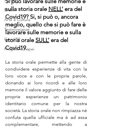
Notizie
Si può lavorare sulle memorie e 
sulla storia orale 
NELL’
 era del 
Eventi
Covid19? Si, si può o, ancora 
Arte e Cultura
meglio, quello che si può fare è 
Testimonianze
lavorare sulle memorie e sulla 
Covid-19
storia orale 
SULL’
 era del 
Covid19. 
Progetti europei
La storia orale permette alla gente di 
condividere esperienze di vita con la 
loro voce e con le proprie parole, 
donando ai loro ricordi e alle loro 
memorie il valore aggiunto di fare delle 
proprie esperienze un patrimonio 
identitario comune per la nostra 
società. La storia orale non rimpiazza né 
confuta quella ufficiale ma è ad essa 
complementare, mettendo a 