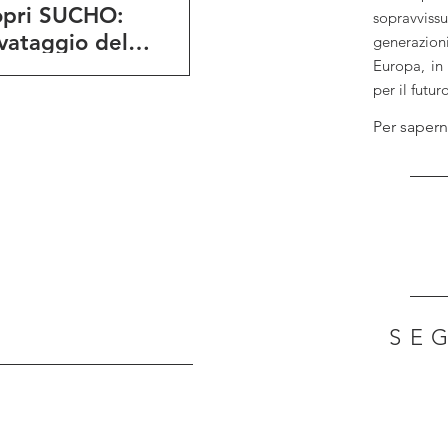
opri SUCHO:
sopravvissu
vataggio del
generazion
Europa, in
rimonio culturale
per il futuro
aino online
Per sapern
SE