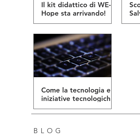
Il kit didattico di WE-
Sc
Hope sta arrivando!
Sal
pat
ucr
Come la tecnologia e le
iniziative tecnologiche
aiutano il popolo
ucraino.
BLOG