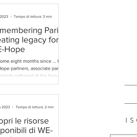
 2023
Tempo di lettura: 3 min
membering Paris,
eating legacy for
-Hope
 some eight months since ... the
ope partners, associate partners
riends gathered at the beautiful
nal Conservatory of...
g 2023
Tempo di lettura: 2 min
pri le risorse
IS
ponibili di WE-