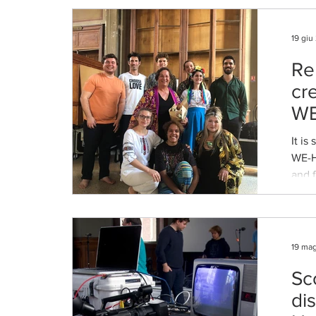
19 giu
Re
cr
WE
It is
WE-H
and f
Natio
19 ma
Sco
dis