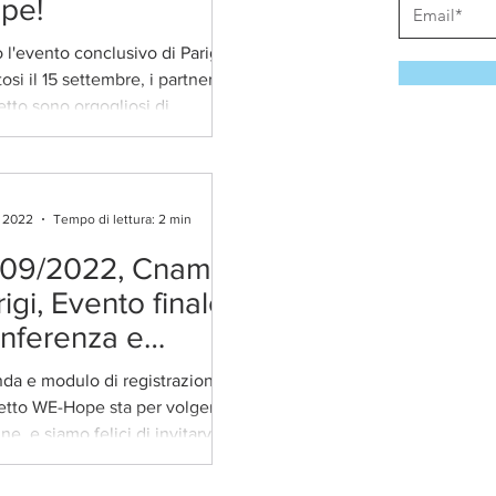
pe!
l'evento conclusivo di Parigi,
osi il 15 settembre, i partner del
etto sono orgogliosi di
videre che la risorsa...
g 2022
Tempo di lettura: 2 min
/09/2022, Cnam,
igi, Evento finale -
nferenza e
ppresentazioni
da e modulo di registrazione Il
istiche
etto WE-Hope sta per volgere al
ne, e siamo felici di invitarvi
vento finale, che si...