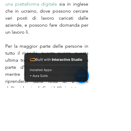
una piattaforma digitale
 sia in inglese 
che in ucraino, dove possono cercare 
vari posti di lavoro caricati dalle 
aziende, e possono fare domanda per 
un lavoro lì.
Per la maggior parte delle persone in 
tutto il mondo, questa guerra, questa 
Built with
Interactive Studio
ultima tragedia che ha colpito questa 
parte d'Europa, soprattutto proprio 
Installed Apps:
mentre il mondo stava iniziando a 
• Aura Suite
riprendersi dalla lotta di 2 anni 
dell'epidemia di Covid 19, è stata una 
sorpresa totale. Tuttavia, se non altro, 
ha anche causato alcune reazioni 
positive altrettanto sorprendenti (e 
rapide), il che dimostra davvero che 
qualcosa di buono può venire fuori 
anche dalle situazioni più orribili: si è 